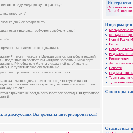
Интерактив
 имеете в виду медицинскую страховку?
Оставить отзыв 
Дать объявление
олько она стоит?
 сколько дней её оформляют?
Информация 
Мальдивские о
дицинская страховка требуется в любую страну!
Мальдивы в ци
асибо
Новый Год на 
Карта
ормляют за неделю, если подмаслить.
Погода на Мал
Недвижимость 
аждане РФ могут посещать Мальдивские острова без въездной
Развлечения
зы, предъявив на паспортном контроле заграничный паспорт
Достопримечат
ажданина РФ, обратные билеты с указанной датой вылета,
учеры на туристическое обслуживание.
Новости
рина, но страховка-то все равно не помешает.
Подписаться на
Туры в другие 
раховка - лишнее доказательство того, что скупой платит
Туристические
ажды: лучше заплатить за страховку заранее, мало ли что там
жет случиться?
Спонсоры са
потом страховка не всегда покрывает все расходы, тч тут вопрос
орный.
ть в дискуссиях Вы должны авторизироваться!
Статистика и