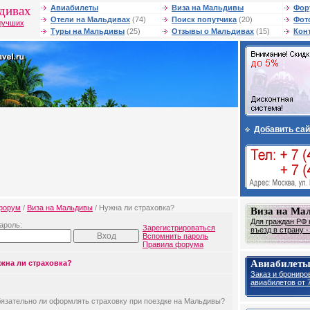
дивах
Авиабилеты
Виза на Мальдивы
Фор
Отели на Мальдивах
(74)
Поиск попутчика
(20)
Фот
лучших
Туры на Мальдивы
(25)
Отзывы о Мальдивах
(15)
Кон
Добавить сай
форум
/
Виза на Мальдивы
/ Нужна ли страховка?
Виза на Ма
Для граждан РФ 
ароль:
Зарегистрироваться
въезд в страну 
Вспомнить пароль
Правила форума
Авиабилеты
жна ли страховка?
Заказ и брониро
авиабилетов от 7
язательно ли оформлять страховку при поездке на Мальдивы?