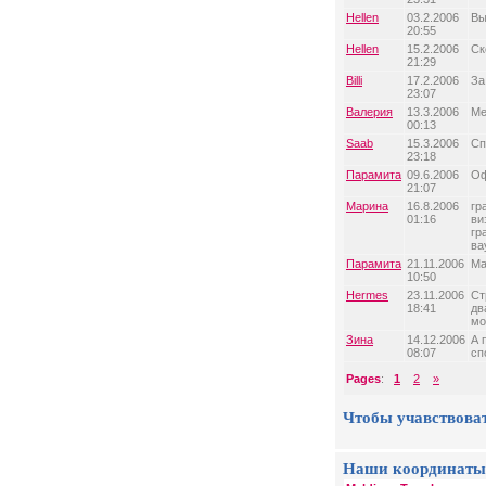
Hellen
03.2.2006
Вы
20:55
Hellen
15.2.2006
Ск
21:29
Billi
17.2.2006
За
23:07
Валерия
13.3.2006
Ме
00:13
Saab
15.3.2006
Сп
23:18
Парамита
09.6.2006
Оф
21:07
Марина
16.8.2006
гр
01:16
ви
гр
ва
Парамита
21.11.2006
Ма
10:50
Hermes
23.11.2006
Ст
18:41
дв
мо
Зина
14.12.2006
А 
08:07
сп
Pages
:
1
2
»
Чтобы учавствова
Наши координаты