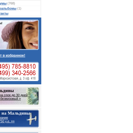
умы
(768)
оальбомы
(1)
такты
т в избранное!
льдивы
на срок до 30 дней
- безвизовый »
 на Мальдивы
вание
50 у.е. »»