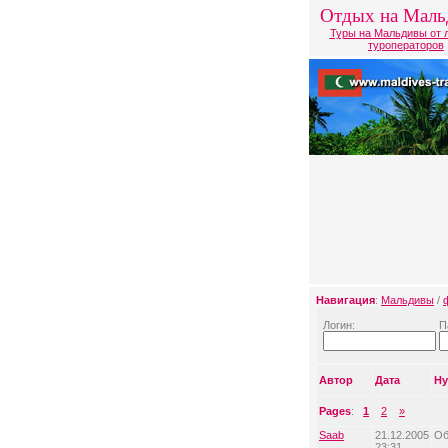
Отдых на Маль
Туры на Мальдивы от 
туроператоров
Навигация
:
Мальдивы
/
Логин:
П
Автор
Дата
Ну
Pages
:
1
2
»
Saab
21.12.2005
Об
23:31