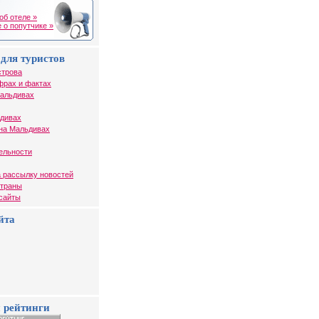
об отеле »
 о попутчике »
для туристов
строва
фрах и фактах
Мальдивах
ьдивах
на Мальдивах
ельности
 рассылку новостей
страны
 сайты
йта
 рейтинги