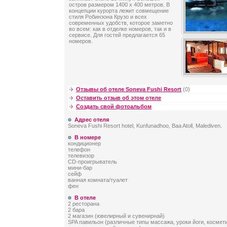
остров размером 1400 x 400 метров. В
концепции курорта лежит совмещение
стиля Робинзона Крузо и всех
современных удобств, которое заметно
во всем: как в отделке номеров, так и в
сервисе. Для гостей предлагается 65
номеров.
Отзывы об отеле Soneva Fushi Resort
(0)
Оставить отзыв об этом отеле
Создать свой фотоальбом
Адрес отеля
Soneva Fushi Resort hotel, Kunfunadhoo, Baa Atoll, Malediven.
В номере
кондиционер
телефон
телевизор
CD-проигрыватель
мини-бар
сейф
ванная комната/туалет
фен
В отеле
2 ресторана
2 бара
2 магазин (ювелирный и сувенирнай)
SPA павильон (различные типы массажа, уроки йоги, космет