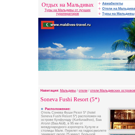
Отдых на Мальдивах
Авиабилеты
Отели на Мальдива
Туры на Мальдивы от лучших
туроператоров
Туры на Мальдивы
Навигация
:
Мальдивы
/
отели
/
отели Мальдивских острово
Soneva Fushi Resort (5*)
Расположение:
Отель Сонева Фуши Резот 5* (hotel
Soneva Fushi Resort 5*) расположен на
острове Кунфунаду (Kunfunadhoo), Баа
Атолл (Baa Atoll), в 95 км от
международного аэропорта Хулуле и
столицы Мале. Перелет на гидросамолете
занимает около 25 минут. Большой