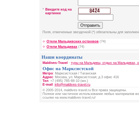
*
Введите код на
картинке
Поля, отмеченные звездочкой (*) обязательны для заполнен
Отели Мальдивских островов
(74)
Отели Мальдивах
(74)
Наши координаты
Maldives-Travel
-
туры на Мальдивы, отдых на Мальдивах, 
Офис на Марксистской
Метро
: Марксистская / Таганская
Адрес
: Москва, ул. Марксистская, д 3 офис 416
Тел
: +7 (495) 785-88-10 (мн.)
E-mail
:
info@maldives-travel.ru
© 2005-2014, maldives-travel.ru Все права защищены.
Полное или частичное использование любых материалов во
ссылке на www.maldives-travel.ru!