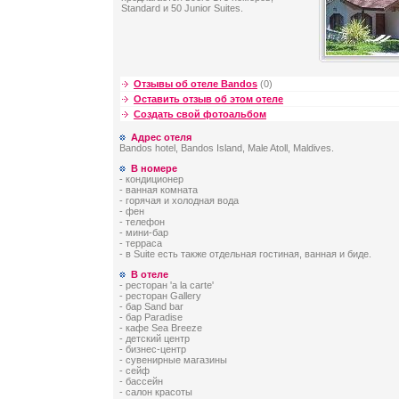
Standard и 50 Junior Suites.
Отзывы об отеле Bandos
(0)
Оставить отзыв об этом отеле
Создать свой фотоальбом
Адрес отеля
Bandos hotel, Bandos Island, Male Atoll, Maldives.
В номере
- кондиционер
- ванная комната
- горячая и холодная вода
- фен
- телефон
- мини-бар
- терраса
- в Suite есть также отдельная гостиная, ванная и биде.
В отеле
- ресторан 'a la carte'
- ресторан Gallery
- бар Sand bar
- бар Paradise
- кафе Sea Breeze
- детский центр
- бизнес-центр
- сувенирные магазины
- сейф
- бассейн
- салон красоты