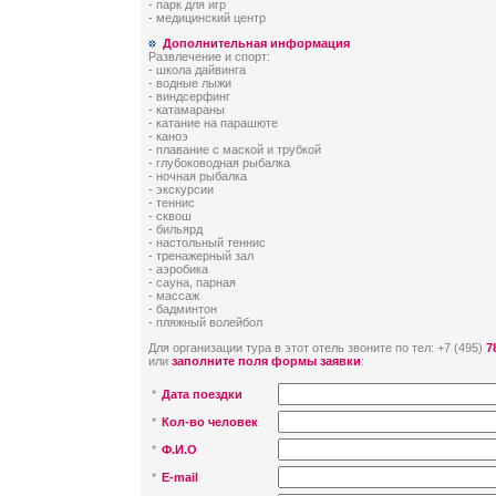
- парк для игр
- медицинский центр
Дополнительная информация
Развлечение и спорт:
- школа дайвинга
- водные лыжи
- виндсерфинг
- катамараны
- катание на парашюте
- каноэ
- плавание с маской и трубкой
- глубоководная рыбалка
- ночная рыбалка
- экскурсии
- теннис
- сквош
- бильярд
- настольный теннис
- тренажерный зал
- аэробика
- сауна, парная
- массаж
- бадминтон
- пляжный волейбол
Для организации тура в этот отель звоните по тел: +7 (495)
7
или
заполните поля формы заявки
:
*
Дата поездки
*
Кол-во человек
*
Ф.И.О
*
E-mail