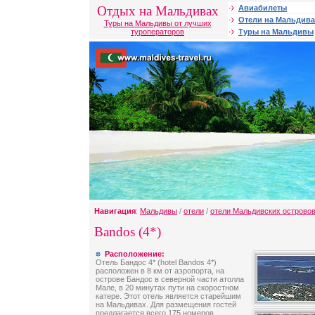
Отдых на Мальдивах
Авиабилеты
Отели на Мальдива
Туры на Мальдивы от лучших
туроператоров
Туры на Мальдивы
Навигация
:
Мальдивы
/
отели
/
отели Мальдивских острово
Bandos (4*)
Расположение:
Отель Бандос 4* (hotel Bandos 4*)
расположен в 8 км от аэропорта, на
острове Бандос в северной части атолла
Мале, в 20 минутах пути на скоростном
катере. Этот отель является старейшим
на Мальдивах. Для размещения гостей
предлагается всего 175 номеров,