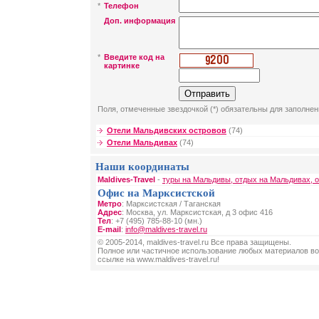
*
Телефон
Доп. информация
*
Введите код на
картинке
Поля, отмеченные звездочкой (*) обязательны для заполнен
Отели Мальдивских островов
(74)
Отели Мальдивах
(74)
Наши координаты
Maldives-Travel
-
туры на Мальдивы, отдых на Мальдивах, 
Офис на Марксистской
Метро
: Марксистская / Таганская
Адрес
: Москва, ул. Марксистская, д 3 офис 416
Тел
: +7 (495) 785-88-10 (мн.)
E-mail
:
info@maldives-travel.ru
© 2005-2014, maldives-travel.ru Все права защищены.
Полное или частичное использование любых материалов во
ссылке на www.maldives-travel.ru!