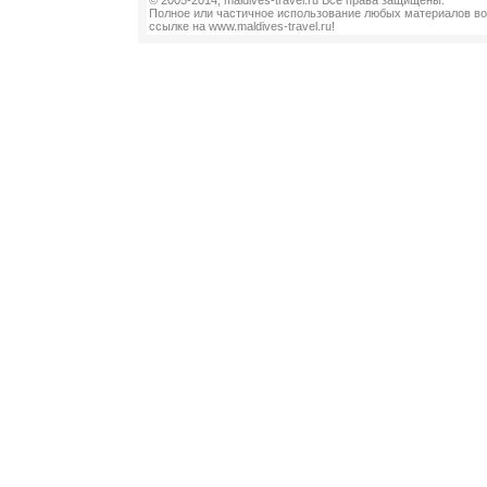
© 2005-2014, maldives-travel.ru Все права защищены.
Полное или частичное использование любых материалов во
ссылке на www.maldives-travel.ru!