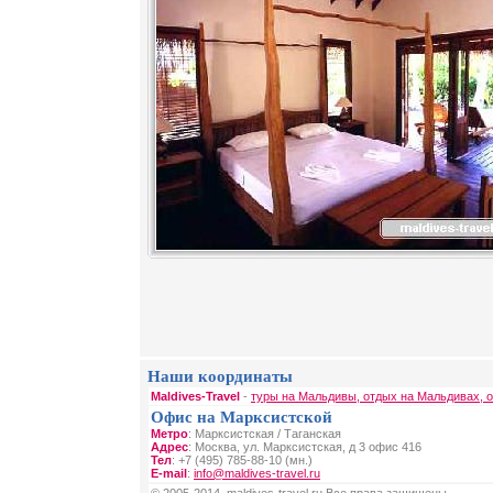
Наши координаты
Maldives-Travel
-
туры на Мальдивы, отдых на Мальдивах, 
Офис на Марксистской
Метро
: Марксистская / Таганская
Адрес
: Москва, ул. Марксистская, д 3 офис 416
Тел
: +7 (495) 785-88-10 (мн.)
E-mail
:
info@maldives-travel.ru