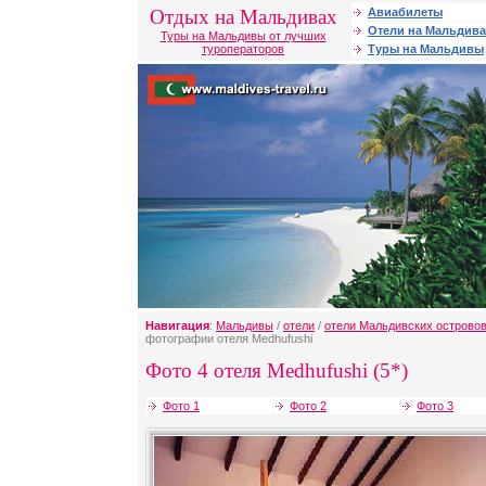
Отдых на Мальдивах
Авиабилеты
Отели на Мальдива
Туры на Мальдивы от лучших
туроператоров
Туры на Мальдивы
Навигация
:
Мальдивы
/
отели
/
отели Мальдивских острово
фотографии отеля Medhufushi
Фото 4 отеля Medhufushi (5*)
Фото 1
Фото 2
Фото 3