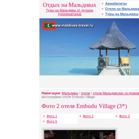
Отдых на Мальдивах
Авиабилеты
Отели на Мальдива
Туры на Мальдивы от лучших
туроператоров
Туры на Мальдивы
Навигация
:
Мальдивы
/
отели
/
отели Мальдивских острово
фотографии отеля Embudu Village
Фото 2 отеля Embudu Village (3*)
Фото 1
Фото 2
Фото 3
Фото 5