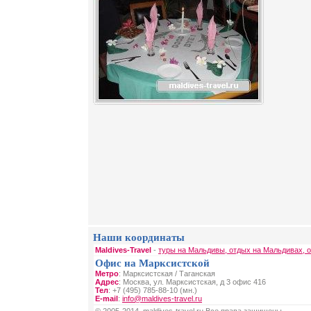
Наши координаты
Maldives-Travel
-
туры на Мальдивы, отдых на Мальдивах, 
Офис на Марксистской
Метро
: Марксистская / Таганская
Адрес
: Москва, ул. Марксистская, д 3 офис 416
Тел
: +7 (495) 785-88-10 (мн.)
E-mail
:
info@maldives-travel.ru