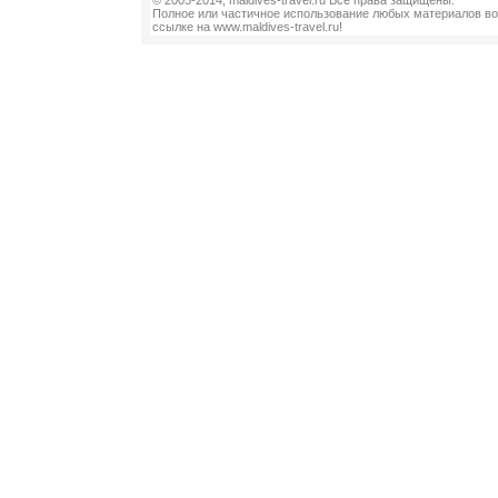
© 2005-2014, maldives-travel.ru Все права защищены.
Полное или частичное использование любых материалов во
ссылке на www.maldives-travel.ru!